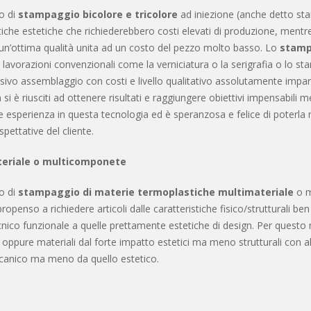
so di
stampaggio bicolore e tricolore
ad iniezione (anche detto sta
stiche estetiche che richiederebbero costi elevati di produzione, men
 un’ottima qualità unita ad un costo del pezzo molto basso. Lo
stampa
si lavorazioni convenzionali come la verniciatura o la serigrafia o lo
ivo assemblaggio con costi e livello qualitativo assolutamente imparag
a si è riusciti ad ottenere risultati e raggiungere obiettivi impensabil
 esperienza in questa tecnologia ed è speranzosa e felice di poterla m
spettative del cliente.
eriale o multicomponete
so di
stampaggio di materie termoplastiche multimateriale
o m
openso a richiedere articoli dalle caratteristiche fisico/strutturali be
nico funzionale a quelle prettamente estetiche di design. Per questo m
 oppure materiali dal forte impatto estetici ma meno strutturali con a
canico ma meno da quello estetico.