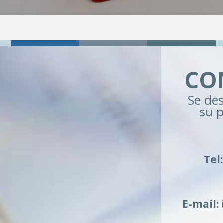
CO
Se des
su p
Tel:
E-mail: