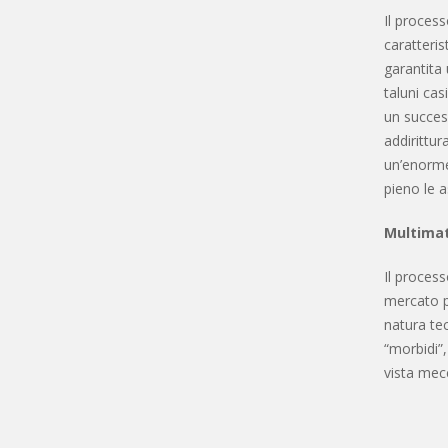
Il proces
caratteri
garantita
taluni ca
un success
addirittur
un’enorme
pieno le a
Multimat
Il proces
mercato pr
natura tec
“morbidi”,
vista mec