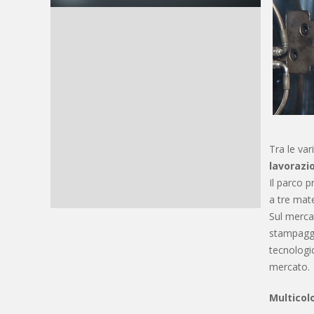
Tra le var
lavorazi
Il parco p
a tre mat
Sul mercat
stampaggio
tecnologic
mercato.
Multicol