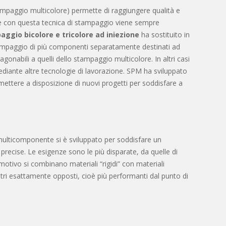
mpaggio multicolore) permette di raggiungere qualità e
tre con questa tecnica di stampaggio viene sempre
ggio bicolore e tricolore ad iniezione
ha sostituito in
 stampaggio di più componenti separatamente destinati ad
onabili a quelli dello stampaggio multicolore. In altri casi
i mediante altre tecnologie di lavorazione. SPM ha sviluppato
ettere a disposizione di nuovi progetti per soddisfare a
ulticomponente si è sviluppato per soddisfare un
n precise. Le esigenze sono le più disparate, da quelle di
otivo si combinano materiali “rigidi” con materiali
ltri esattamente opposti, cioè più performanti dal punto di