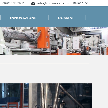
info@spm-mould.com
Italiano
+39 030 3363211
INNOVAZIONE
DOMANI